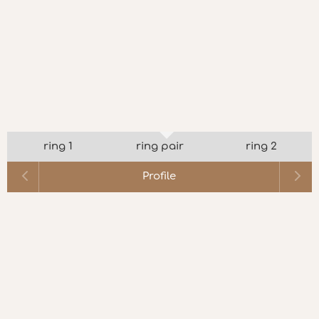
ring 1
ring pair
ring 2
Profile