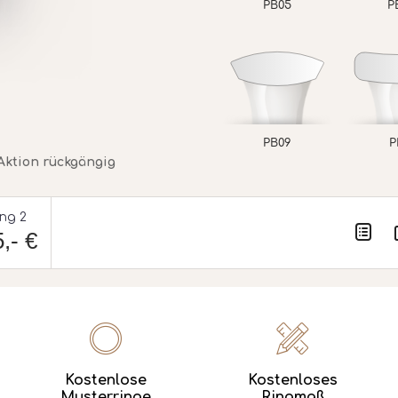
PB05
P
PB09
P
Aktion rückgängig
ing 2
,- €
Kostenlose
Kostenloses
Musterringe
Ringmaß