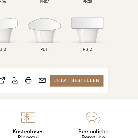
B06
PB07
PB08
B10
PB11
PB12
JETZT BESTELLEN
Kostenloses
Persönliche
Ringetui
Beratung