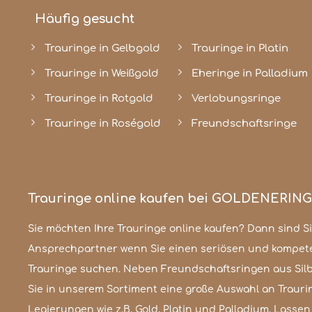
Häufig gesucht
Trauringe in Gelbgold
Trauringe in Platin
Trauringe in Weißgold
Eheringe in Palladium
Trauringe in Rotgold
Verlobungsringe
Trauringe in Roségold
Freundschaftsringe
Trauringe online kaufen bei GOLDENERIN
Sie möchten Ihre Trauringe online kaufen? Dann sind Sie
unserem 3D-Traufingkofigurator. Ob schlicht und klassisch od
Ansprechpartner wenn Sie einen seriösen und kompet
Ihrer Kreativität die perfekten Hochzeitsringe zu gestalt
Trauringe suchen. Neben Freundschaftsringen aus Silb
gesetzt. Als Online-Shop für Trauringe steht für un
Sie in unserem Sortiment eine große Auswahl an Traur
erster Stelle. Lassen Sie sich von unserer Qualit
Legierungen wie z.B. Gold, Platin und Palladium. Lassen 