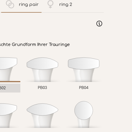
ring pair
ring 2
schte Grundform Ihrer Trauringe
PB03
PB04
B02