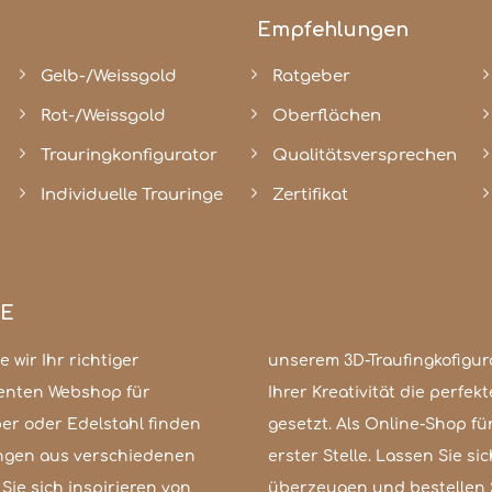
Empfehlungen
Gelb-/Weissgold
Ratgeber
Rot-/Weissgold
Oberflächen
Trauringkonfigurator
Qualitätsversprechen
Individuelle Trauringe
Zertifikat
GE
 wir Ihr richtiger
er zeitlos elegant,
enten Webshop für
en sind kaum Grenzen
er oder Edelstahl finden
s Kundenzufriedenheit an
ingen aus verschiedenen
ät und unserem Service
Sie sich inspirieren von
überzeugen und bestellen Si