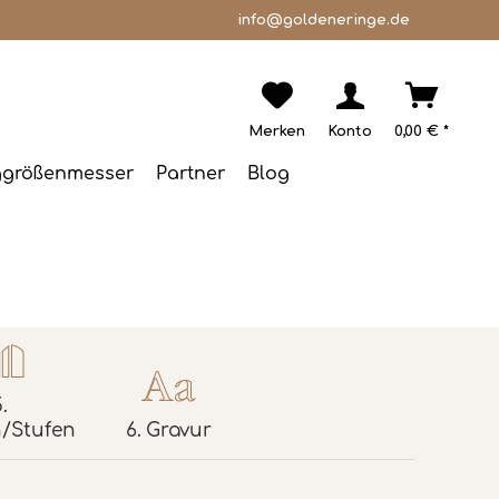
info@goldeneringe.de
Merken
Konto
0,00 € *
ggrößenmesser
Partner
Blog
.
/Stufen
6.
Gravur