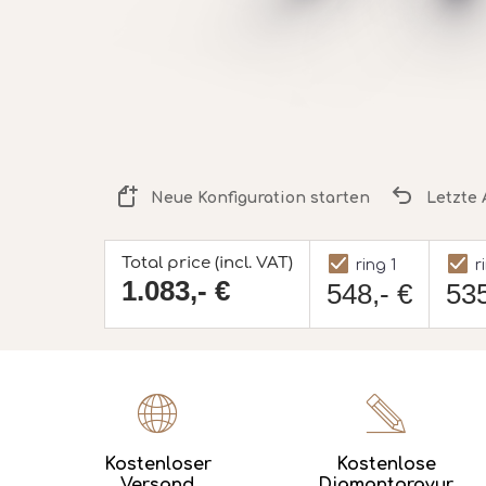
Neue Konfiguration starten
Letzte 
Total price (incl. VAT)
ring 1
r
1.083,- €
548,- €
535
Kostenloser
Kostenlose
Versand
Diamantgravur