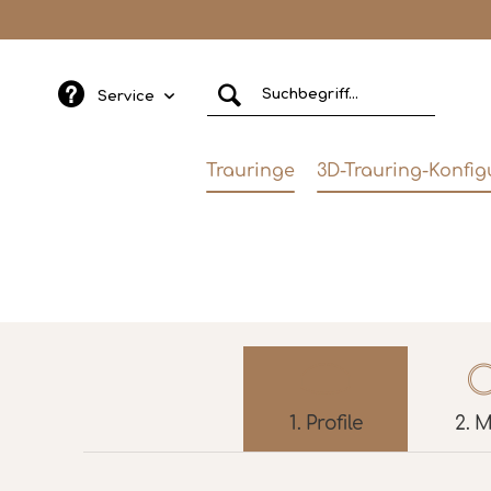
Service
Trauringe
3D-Trauring-Konfig
1.
Profile
2.
M