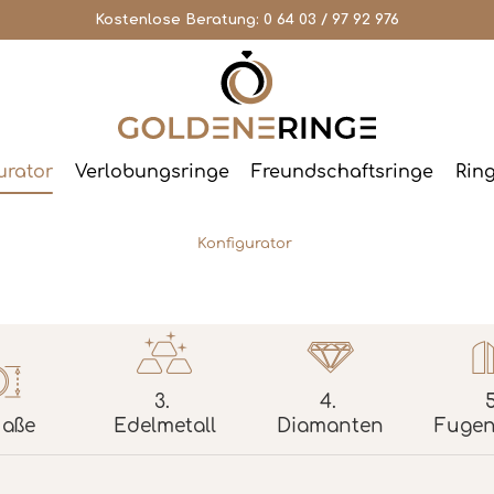
Kostenlose Beratung:
0 64 03 / 97 92 976
urator
Verlobungsringe
Freundschaftsringe
Rin
Konfigurator
3.
4.
5
aße
Edelmetall
Diamanten
Fugen