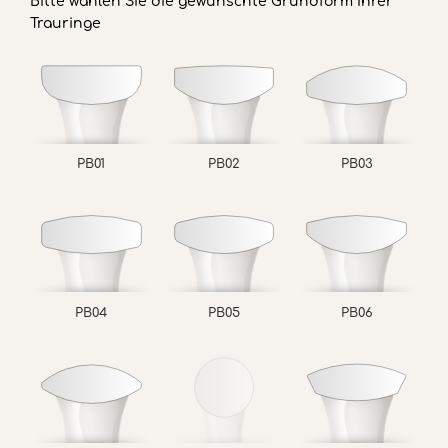
Bitte wählen Sie die gewünschte Grundform Ihrer
Trauringe
PB01
PB02
PB03
PB04
PB05
PB06