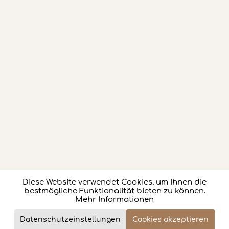
Diese Website verwendet Cookies, um Ihnen die
Aktiv
Funktionale
bestmögliche Funktionalität bieten zu können.
Mehr Informationen
Aktiv
Marketing
1.616,- €
Datenschutzeinstellungen
Cookies akzeptieren
Review
Jetzt bestellen