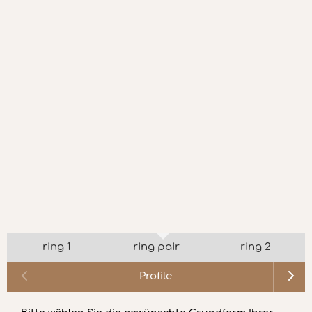
ring 1
ring pair
ring 2
Profile