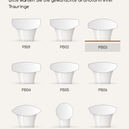
Bitte wählen Sie die gewünschte Grundform Ihrer
Trauringe
PB01
PB02
PB03
PB04
PB05
PB06