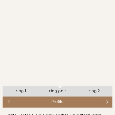
ring 1
ring pair
ring 2
Profile