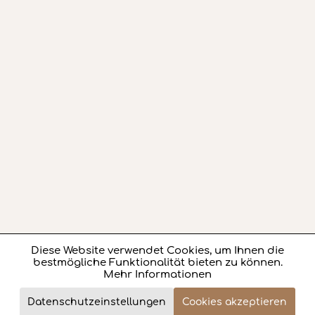
Diese Website verwendet Cookies, um Ihnen die
Aktiv
Funktionale
bestmögliche Funktionalität bieten zu können.
Mehr Informationen
Aktiv
Marketing
205,- €
Datenschutzeinstellungen
Cookies akzeptieren
Review
Jetzt bestellen