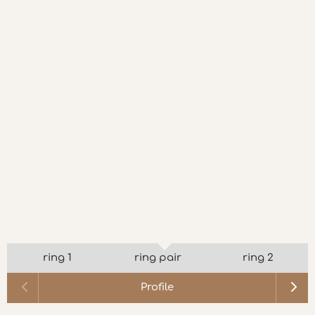
ring 1
ring pair
ring 2
Profile