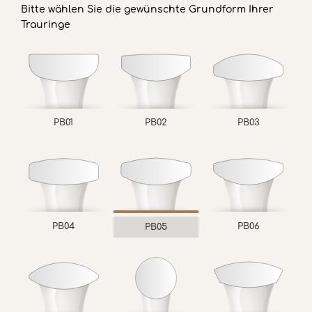
Bitte wählen Sie die gewünschte Grundform Ihrer
Trauringe
PB01
PB02
PB03
PB04
PB06
PB05