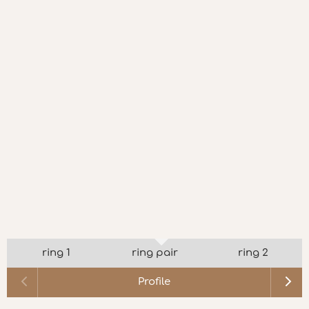
ring 1
ring pair
ring 2
Profile