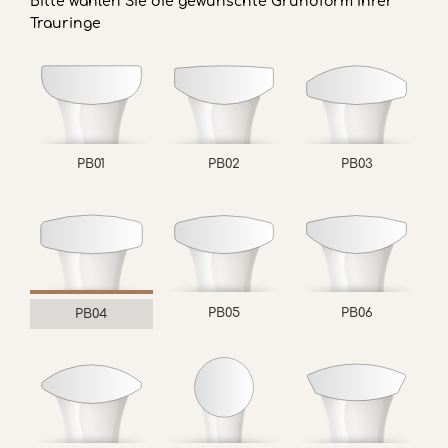
Bitte wählen Sie die gewünschte Grundform Ihrer
Trauringe
PB01
PB02
PB03
PB05
PB06
PB04