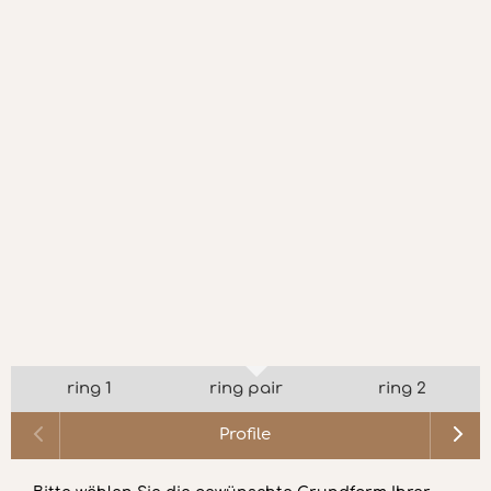
ring 1
ring pair
ring 2
Profile