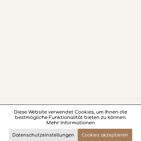
Diese Website verwendet Cookies, um Ihnen die
Aktiv
Funktionale
bestmögliche Funktionalität bieten zu können.
Mehr Informationen
Aktiv
Marketing
1.864,- €
Datenschutzeinstellungen
Cookies akzeptieren
Review
Jetzt bestellen