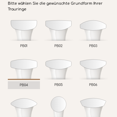
Bitte wählen Sie die gewünschte Grundform Ihrer
Trauringe
PB01
PB02
PB03
PB05
PB06
PB04