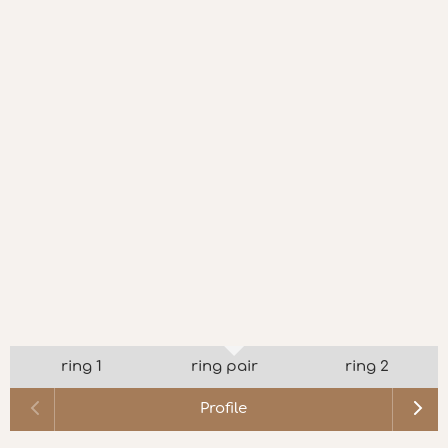
ring 1
ring pair
ring 2
Profile