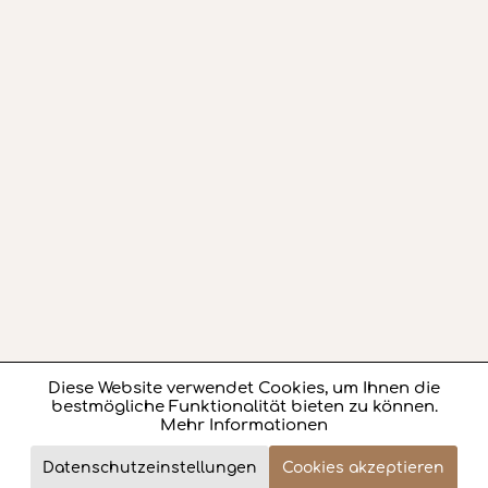
Diese Website verwendet Cookies, um Ihnen die
Aktiv
Funktionale
bestmögliche Funktionalität bieten zu können.
Mehr Informationen
Aktiv
Marketing
396,- €
Datenschutzeinstellungen
Cookies akzeptieren
Review
Jetzt bestellen