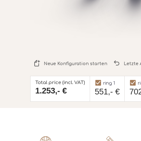
Neue Konfiguration starten
Letzte 
Total price (incl. VAT)
ring 1
r
1.253,- €
551,- €
702