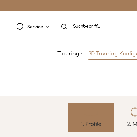
Service
Trauringe
3D-Trauring-Konfig
1.
Profile
2.
M