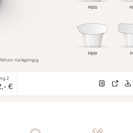
PB05
P
PB09
P
Aktion rückgängig
ing 2
,- €