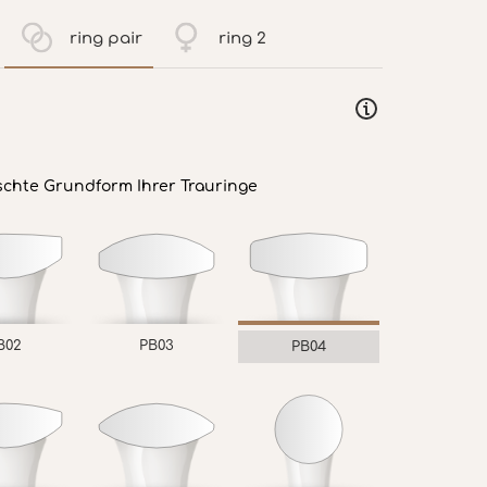
ring pair
ring 2
schte Grundform Ihrer Trauringe
B02
PB03
PB04