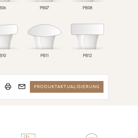
B06
PB07
PB08
B10
PB11
PB12
PRODUKTAKTUALISIERUNG