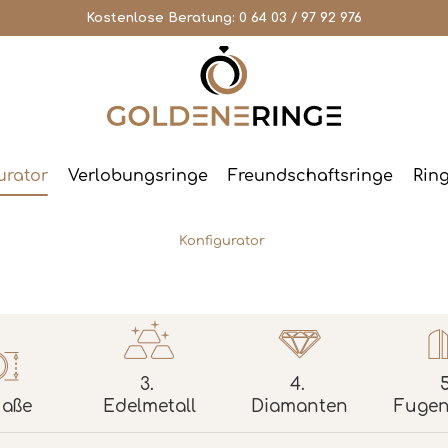
Kostenlose Beratung:
0 64 03 / 97 92 976
urator
Verlobungsringe
Freundschaftsringe
Rin
Konfigurator
3.
4.
5
aße
Edelmetall
Diamanten
Fugen