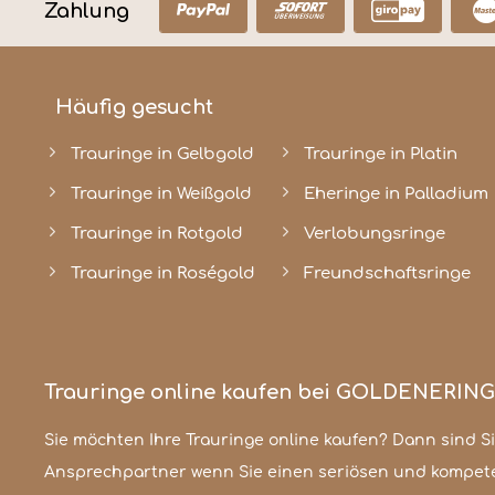
Zahlung
Häufig gesucht
Trauringe in Gelbgold
Trauringe in Platin
Trauringe in Weißgold
Eheringe in Palladium
Trauringe in Rotgold
Verlobungsringe
Trauringe in Roségold
Freundschaftsringe
Trauringe online kaufen bei GOLDENERIN
Sie möchten Ihre Trauringe online kaufen? Dann sind Sie
unserem 3D-Traufingkofigurator. Ob schlicht und klassisch od
Ansprechpartner wenn Sie einen seriösen und kompet
Ihrer Kreativität die perfekten Hochzeitsringe zu gestalt