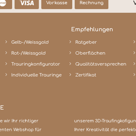
Vorkasse
Rechnung
Empfehlungen
Gelb-/Weissgold
Ratgeber
Rot-/Weissgold
Oberflächen
Trauringkonfigurator
Qualitätsversprechen
Individuelle Trauringe
Zertifikat
GE
 wir Ihr richtiger
er zeitlos elegant,
enten Webshop für
en sind kaum Grenzen