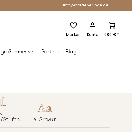
info@goldeneringe.de
Merken
Konto
0,00 € *
ggrößenmesser
Partner
Blog
.
/Stufen
6.
Gravur