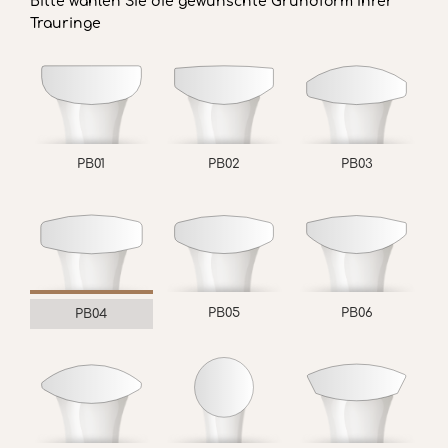
Bitte wählen Sie die gewünschte Grundform Ihrer
Trauringe
PB01
PB02
PB03
PB05
PB06
PB04