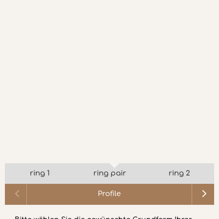
ring 1
ring pair
ring 2
Profile