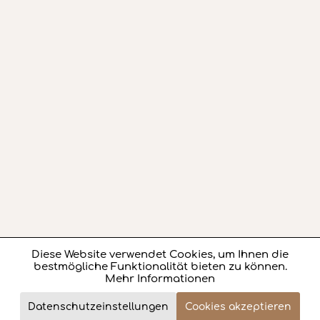
Diese Website verwendet Cookies, um Ihnen die
Aktiv
Funktionale
bestmögliche Funktionalität bieten zu können.
Mehr Informationen
Aktiv
Marketing
823,- €
Datenschutzeinstellungen
Cookies akzeptieren
Review
Jetzt bestellen