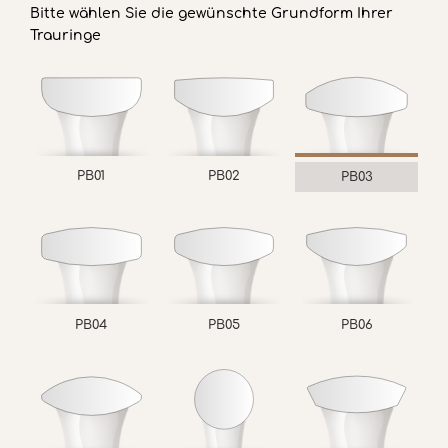
Bitte wählen Sie die gewünschte Grundform Ihrer
Trauringe
PB01
PB02
PB03
PB04
PB05
PB06