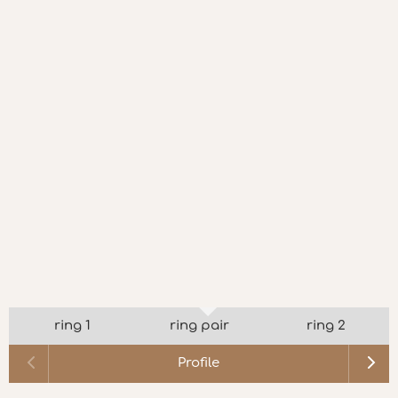
ring 1
ring pair
ring 2
Profile