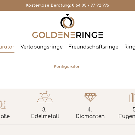
Kostenlose Beratung:
0 64 03 / 97 92 976
urator
Verlobungsringe
Freundschaftsringe
Rin
Konfigurator
3.
4.
5
aße
Edelmetall
Diamanten
Fugen