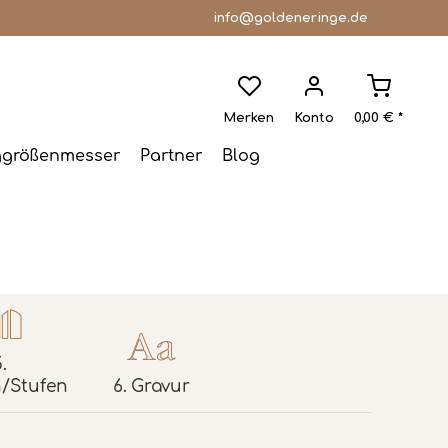
info@goldeneringe.de
Merken
Konto
0,00 € *
ggrößenmesser
Partner
Blog
.
/Stufen
6.
Gravur