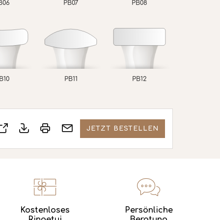
B06
PB07
PB08
B10
PB11
PB12
JETZT BESTELLEN
Kostenloses
Persönliche
Ringetui
Beratung