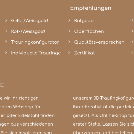
Empfehlungen
Gelb-/Weissgold
Ratgeber
Rot-/Weissgold
Oberflächen
Trauringkonfigurator
Qualitätsversprechen
Individuelle Trauringe
Zertifikat
GE
 wir Ihr richtiger
er zeitlos elegant,
enten Webshop für
en sind kaum Grenzen
er oder Edelstahl finden
s Kundenzufriedenheit an
ingen aus verschiedenen
ät und unserem Service
Sie sich inspirieren von
überzeugen und bestellen Si