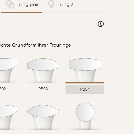
ring pair
ring 2
schte Grundform Ihrer Trauringe
B02
PB03
PB04