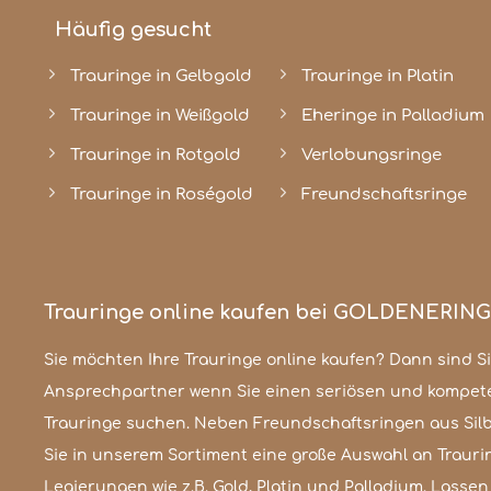
Häufig gesucht
Trauringe in Gelbgold
Trauringe in Platin
Trauringe in Weißgold
Eheringe in Palladium
Trauringe in Rotgold
Verlobungsringe
Trauringe in Roségold
Freundschaftsringe
Trauringe online kaufen bei GOLDENERIN
Sie möchten Ihre Trauringe online kaufen? Dann sind Sie
unserem 3D-Traufingkofigurator. Ob schlicht und klassisch od
Ansprechpartner wenn Sie einen seriösen und kompet
Ihrer Kreativität die perfekten Hochzeitsringe zu gestalt
Trauringe suchen. Neben Freundschaftsringen aus Silb
gesetzt. Als Online-Shop für Trauringe steht für un
Sie in unserem Sortiment eine große Auswahl an Traur
erster Stelle. Lassen Sie sich von unserer Qualit
Legierungen wie z.B. Gold, Platin und Palladium. Lassen 