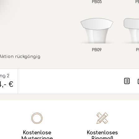
PB05
P
PB09
P
Aktion rückgängig
ing 2
,- €
Kostenlose
Kostenloses
Musterringe
Ringmaß