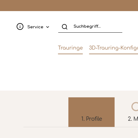
Service
Trauringe
3D-Trauring-Konfig
1.
Profile
2.
M