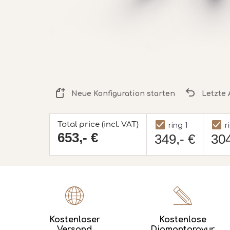
Neue Konfiguration starten
Letzte 
Total price (incl. VAT)
ring 1
r
653,- €
349,- €
304
Kostenloser
Kostenlose
Versand
Diamantgravur