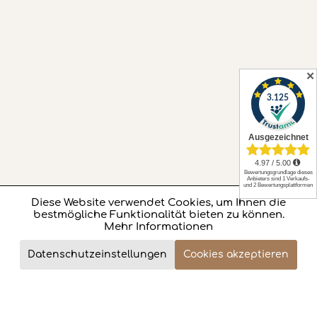
✕
Diese Website verwendet Cookies, um Ihnen die
Aktiv
Funktionale
bestmögliche Funktionalität bieten zu können.
Mehr Informationen
Aktiv
Marketing
1.734,- €
Datenschutzeinstellungen
Cookies akzeptieren
Review
Jetzt bestellen
Total price (incl. VAT)
Aktiv
Tracking