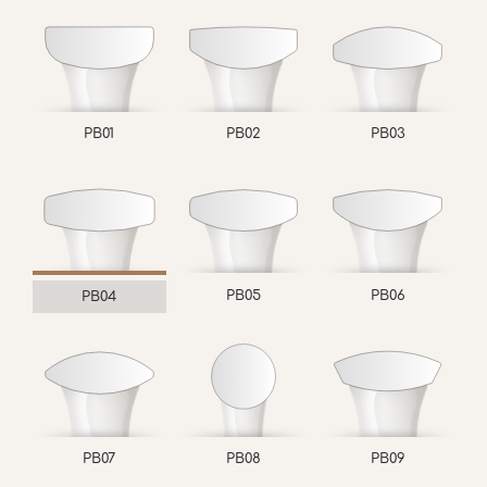
PB01
PB02
PB03
PB05
PB06
PB04
PB07
PB08
PB09