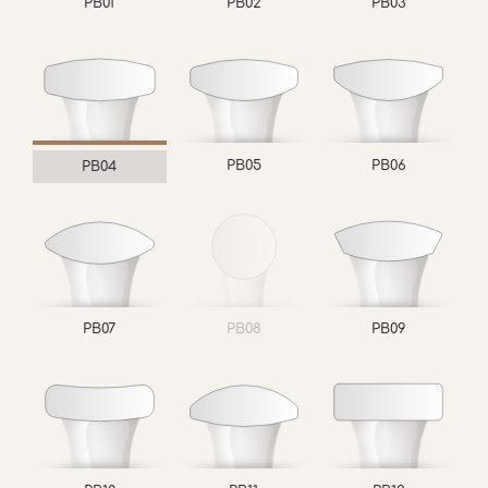
PB01
PB02
PB03
PB05
PB06
PB04
PB07
PB08
PB09