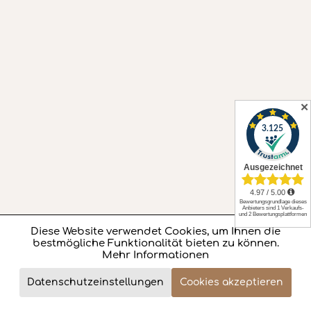
✕
Diese Website verwendet Cookies, um Ihnen die
Aktiv
Funktionale
bestmögliche Funktionalität bieten zu können.
Mehr Informationen
Aktiv
Marketing
2.604,- €
Datenschutzeinstellungen
Cookies akzeptieren
Review
Jetzt bestellen
Total price (incl. VAT)